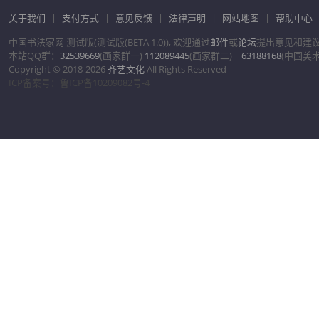
关于我们
|
支付方式
|
意见反馈
|
法律声明
|
网站地图
|
帮助中心
中国书法家网 测试版(测试版(BETA 1.0)), 欢迎通过
邮件
或
论坛
提出意见和建
本站QQ群：
32539669
(画家群一)
112089445
(画家群二)
63188168
(中国美
Copyright © 2018-2026
齐艺文化
All Rights Reserved
ICP备案号：鲁ICP备10209082号-4